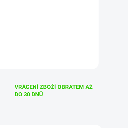
Přidat do košíku
erior QD Unlimited
ípravkem pracuje“
VRÁCENÍ ZBOŽÍ OBRATEM AŽ
DO 30 DNŮ