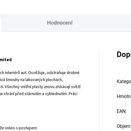
Hodnocení
Dop
imited
ech interiérů aut. Osvěžuje, odstraňuje drobné
ává šmouhy na lakovaných plochách,
Katego
i. Všechny vnitřní plasty znovu získávají svěží
je chrání před stárnutím a vyblednutím. Práci
Hmotn
EAN
:
Objem
že video s postupem.