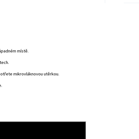
ápadném místě.
tech.
j otřete mikrovláknovou utěrkou.
e.