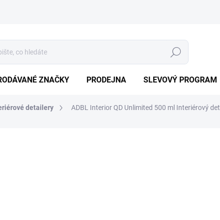
Hledat
RODÁVANÉ ZNAČKY
PRODEJNA
SLEVOVÝ PROGRAM
eriérové detailery
ADBL Interior QD Unlimited 500 ml Interiérový det
ní
ZNAČKA:
ADBL
219 Kč
/ ks
181 Kč bez DPH
Měrná
SKLADEM
(>5 KS)
cena:
MŮŽEME DORUČIT DO:
11.8.2