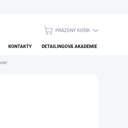
PRÁZDNÝ KOŠÍK
NÁKUPNÍ
KOŠÍK
KONTAKTY
DETAILINGOVÁ AKADEMIE
ailer
026
MOŽNOSTI DORUČENÍ