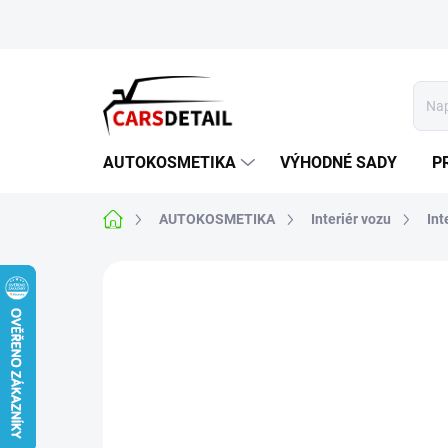
Přejít
na
obsah
AUTOKOSMETIKA
VÝHODNÉ SADY
P
Domů
AUTOKOSMETIKA
Interiér vozu
Int
Neohodnoceno
Podrobnosti hodnoce