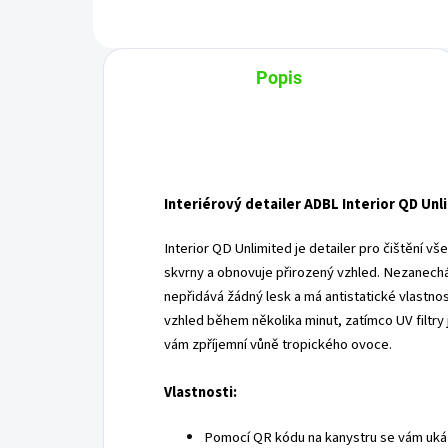
Popis
Interiérový detailer ADBL Interior QD Unl
Interior QD Unlimited je detailer pro čištění vš
skvrny a obnovuje přirozený vzhled. Nezanech
nepřidává žádný lesk a má antistatické vlastnost
vzhled během několika minut, zatímco UV filtry 
vám zpříjemní vůně tropického ovoce.
Vlastnosti:
Pomocí QR kódu na kanystru se vám uká