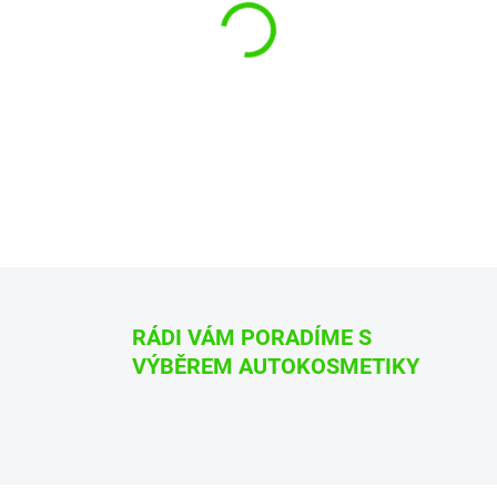
−
+
Interiérový detailer ADBL Int
„Prohlédněte si video jak se s př
DETAILNÍ INFORMACE
ZEPTAT SE
HLÍDAT
RÁDI VÁM PORADÍME S
VÝBĚREM AUTOKOSMETIKY