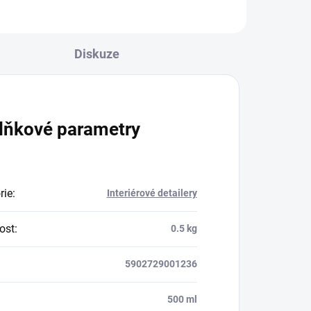
Diskuze
lňkové parametry
rie
:
Interiérové detailery
ost
:
0.5 kg
5902729001236
:
500 ml