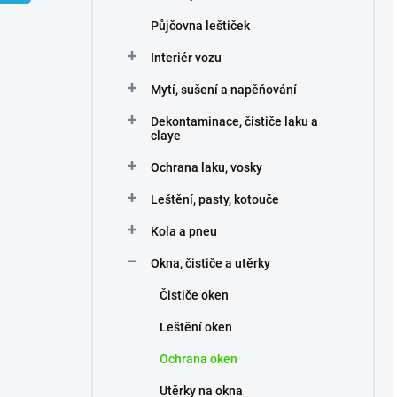
p
Půjčovna leštiček
a
n
Interiér vozu
e
Mytí, sušení a napěňování
l
Dekontaminace, čističe laku a
claye
Ochrana laku, vosky
Leštění, pasty, kotouče
Kola a pneu
Okna, čističe a utěrky
Čističe oken
Leštění oken
Ochrana oken
Utěrky na okna