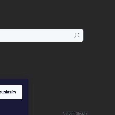
Hledat
ouhlasím
Vytvořil Shoptet