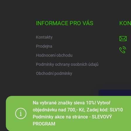
Z
á
p
a
INFORMACE PRO VÁS
KON
t
í
Kontakty
Prodejna
Hodnocení obchodu
Podmínky ochrany osobních údajů
Obchodní podmínky
Používáme c
Na vybrané značky sleva 10%! Vytvoř
webu a díky
objednávku nad 700,- Kč, Zadej kód: SLV10
funkce, výko
Podmínky akce na stránce - SLEVOVÝ
PROGRAM
Nastaven
Copyright 2026
Carsdetail.cz
. Všechna práva vyhrazen