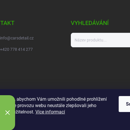
y
v
ý
p
TAKT
VYHLEDÁVÁNÍ
i
s
u
info
@
carsdetail.cz
+420 778 414 277
ookies, abychom Vám umožnili pohodlné prohlížení
S
 analýze provozu webu neustále zlepšovali jeho
n a použitelnost.
Více informací
í
a.