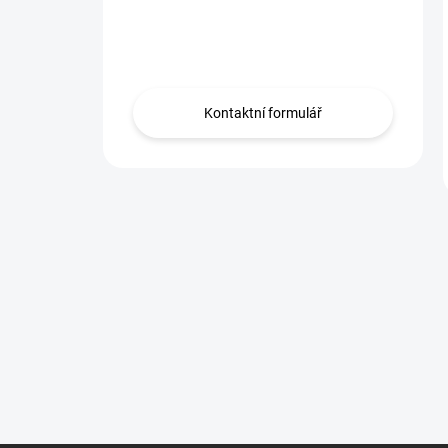
Máte otázku?
Obraťte se na nás.
Kontaktní formulář