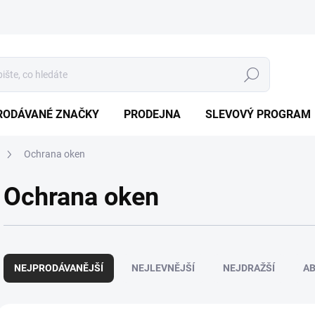
Hledat
RODÁVANÉ ZNAČKY
PRODEJNA
SLEVOVÝ PROGRAM
Ochrana oken
Ochrana oken
Ř
a
NEJPRODÁVANĚJŠÍ
NEJLEVNĚJŠÍ
NEJDRAŽŠÍ
A
z
e
n
V