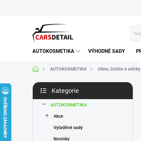
Přejít
na
obsah
AUTOKOSMETIKA
VÝHODNÉ SADY
P
Domů
AUTOKOSMETIKA
Okna, čističe a utěrky
P
Kategorie
o
Přeskočit
s
kategorie
t
AUTOKOSMETIKA
r
Akce
a
n
Vyladěné sady
n
Novinky
í