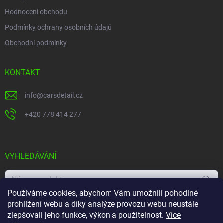
p
i
Hodnocení obchodu
s
Podmínky ochrany osobních údajů
u
Obchodní podmínky
KONTAKT
info
@
carsdetail.cz
+420 778 414 277
VYHLEDÁVÁNÍ
Hledat
Používáme cookies, abychom Vám umožnili pohodlné
prohlížení webu a díky analýze provozu webu neustále
zlepšovali jeho funkce, výkon a použitelnost.
Více