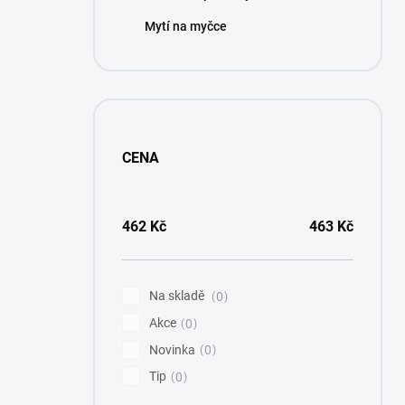
Mytí na myčce
CENA
462
Kč
463
Kč
Na skladě
0
Akce
0
Novinka
0
Tip
0