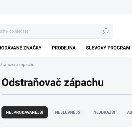
Hledat
RODÁVANÉ ZNAČKY
PRODEJNA
SLEVOVÝ PROGRAM
straňovač zápachu
Odstraňovač zápachu
Ř
a
NEJPRODÁVANĚJŠÍ
NEJLEVNĚJŠÍ
NEJDRAŽŠÍ
A
z
e
n
V