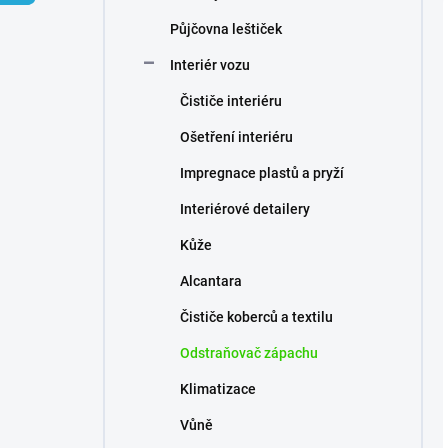
p
Půjčovna leštiček
a
n
Interiér vozu
e
Čističe interiéru
l
Ošetření interiéru
Impregnace plastů a pryží
Interiérové detailery
Kůže
Alcantara
Čističe koberců a textilu
Odstraňovač zápachu
Klimatizace
Vůně