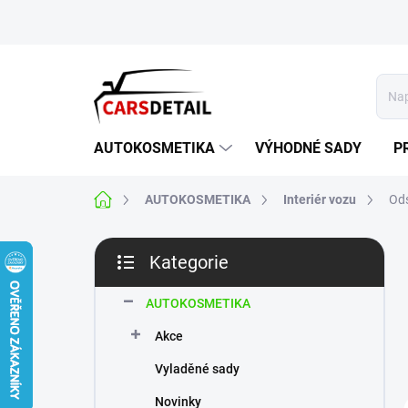
Přejít
na
obsah
AUTOKOSMETIKA
VÝHODNÉ SADY
P
Domů
AUTOKOSMETIKA
Interiér vozu
Od
P
Kategorie
o
Přeskočit
s
kategorie
t
AUTOKOSMETIKA
r
Akce
a
n
Vyladěné sady
n
Novinky
í