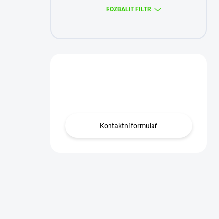
ROZBALIT FILTR
Máte otázku?
Obraťte se na nás.
Kontaktní formulář