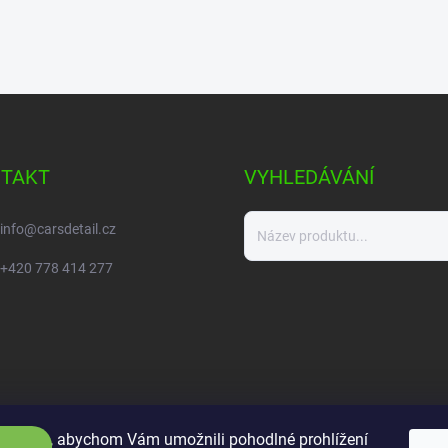
TAKT
VYHLEDÁVÁNÍ
info
@
carsdetail.cz
+420 778 414 277
ookies, abychom Vám umožnili pohodlné prohlížení