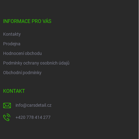
p
í
p
a
r
t
v
í
INFORMACE PRO VÁS
k
y
Kontakty
v
ý
Prodejna
p
i
Hodnocení obchodu
s
Podmínky ochrany osobních údajů
u
Obchodní podmínky
KONTAKT
info
@
carsdetail.cz
+420 778 414 277