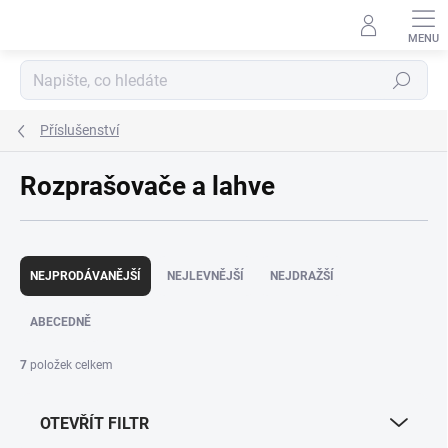
Přejít
na
obsah
Hledat
Příslušenství
Rozprašovače a lahve
Ř
a
NEJPRODÁVANĚJŠÍ
NEJLEVNĚJŠÍ
NEJDRAŽŠÍ
z
e
ABECEDNĚ
n
í
7
položek celkem
p
r
OTEVŘÍT FILTR
o