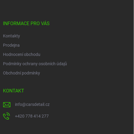
p
a
t
í
INFORMACE PRO VÁS
Kontakty
Prodejna
Hodnocení obchodu
Podmínky ochrany osobních údajů
Obchodní podmínky
KONTAKT
info
@
carsdetail.cz
+420 778 414 277