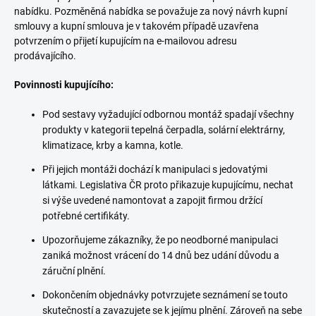
nabídku. Pozměněná nabídka se považuje za nový návrh kupní
smlouvy a kupní smlouva je v takovém případě uzavřena
potvrzením o přijetí kupujícím na e-mailovou adresu
prodávajícího.
Povinnosti kupujícího:
Pod sestavy vyžadující odbornou montáž spadají všechny
produkty v kategorii tepelná čerpadla, solární elektrárny,
klimatizace, krby a kamna, kotle.
Při jejich montáži dochází k manipulaci s jedovatými
látkami. Legislativa ČR proto přikazuje kupujícímu, nechat
si výše uvedené namontovat a zapojit firmou držící
potřebné certifikáty.
Upozorňujeme zákazníky, že po neodborné manipulaci
zaniká možnost vrácení do 14 dnů bez udání důvodu a
záruční plnění.
Dokončením objednávky potvrzujete seznámení se touto
skutečností a zavazujete se k jejímu plnění. Zároveň na sebe