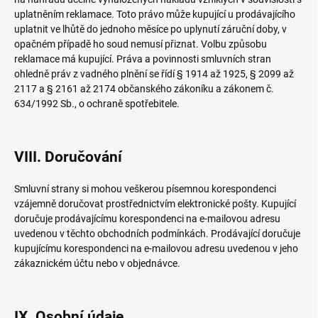
uplatněním reklamace. Toto právo může kupující u prodávajícího
uplatnit ve lhůtě do jednoho měsíce po uplynutí záruční doby, v
opačném případě ho soud nemusí přiznat. Volbu způsobu
reklamace má kupující. Práva a povinnosti smluvních stran
ohledně práv z vadného plnění se řídí § 1914 až 1925, § 2099 až
2117 a § 2161 až 2174 občanského zákoníku a zákonem č.
634/1992 Sb., o ochraně spotřebitele.
VIII. Doručování
Smluvní strany si mohou veškerou písemnou korespondenci
vzájemně doručovat prostřednictvím elektronické pošty. Kupující
doručuje prodávajícímu korespondenci na e-mailovou adresu
uvedenou v těchto obchodních podmínkách. Prodávající doručuje
kupujícímu korespondenci na e-mailovou adresu uvedenou v jeho
zákaznickém účtu nebo v objednávce.
IX. Osobní údaje