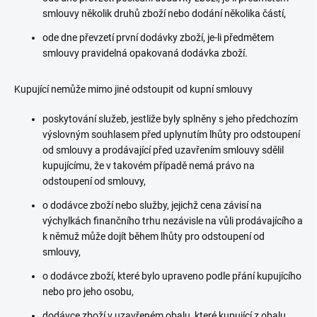
smlouvy několik druhů zboží nebo dodání několika částí,
ode dne převzetí první dodávky zboží, je-li předmětem
smlouvy pravidelná opakovaná dodávka zboží.
Kupující nemůže mimo jiné odstoupit od kupní smlouvy
poskytování služeb, jestliže byly splněny s jeho předchozím
výslovným souhlasem před uplynutím lhůty pro odstoupení
od smlouvy a prodávající před uzavřením smlouvy sdělil
kupujícímu, že v takovém případě nemá právo na
odstoupení od smlouvy,
o dodávce zboží nebo služby, jejichž cena závisí na
výchylkách finančního trhu nezávisle na vůli prodávajícího a
k němuž může dojít během lhůty pro odstoupení od
smlouvy,
o dodávce zboží, které bylo upraveno podle přání kupujícího
nebo pro jeho osobu,
dodávce zboží v uzavřeném obalu, které kupující z obalu