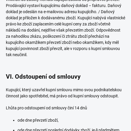
Prodávající vystaví kupujícímu daňový doklad – fakturu. Daňový
doklad je odeslán na e-mailovou adresu kupujícího. / Daňový
doklad je přiložen k dodávanému zboží. Kupující nabývá vlastnické
právo ke zboží zaplacením celé kupní ceny za zboží včetně
nákladů na dodání, nejdříve však převzetím zboží. Odpovědnost
za nahodilou zkázu, poškození či ztrátu zboží přechází na
kupujícího okamžikem převzetí zboží nebo okamžikem, kdy měl
kupující povinnost zboží převzít, ale v rozporu s kupní smlouvou
tak neučinil.
VI. Odstoupení od smlouvy
Kupující, který uzavřel kupní smlouvu mimo svou podnikatelskou
činnost jako spotřebitel, má právo od kupní smlouvy odstoupit.
Lhůta pro odstoupení od smlouvy činí 14 dnů
ode dne převzetí zboží,
ode dne převzetí poslední dodávky zboží, je-li předmětem