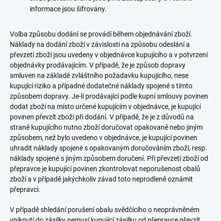
informace jsou šifrovány.
Volba způsobu dodání se provádí během objednávání zboží.
Náklady na dodání zboží v závislosti na způsobu odeslání a
převzetí zboží jsou uvedeny v objednávce kupujícího a v potvrzení
objednávky prodávajícím. V případě, že je způsob dopravy
smluven na základě zvláštního požadavku kupujícího, nese
kupující riziko a případné dodatečné náklady spojené s tímto
způsobem dopravy. Je-li prodávající podle kupní smlouvy povinen
dodat zboží na místo určené kupujícím v objednávce, je kupující
povinen převzít zboží při dodání. V případě, že je z důvodů na
straně kupujícího nutno zboží doručovat opakovaně nebo jiným
způsobem, než bylo uvedeno v objednávce, je kupující povinen
uhradit náklady spojené s opakovaným doručováním zboží, resp.
náklady spojené s jiným způsobem doručení. Při převzetí zboží od
přepravce je kupující povinen zkontrolovat neporušenost obalů
zboží a v případě jakýchkoliv závad toto neprodleně oznámit
přepravci.
V případě shledání porušení obalu svědčícího o neoprávněném
vniknutí do zásilky nemusí kupující zásilku od přepravce převzít.