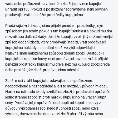
vada nebo poškození na vráceném zboží je povinen kupující
uhradit opravu. Pokud je poškození neopravitelné, není povinen
prodávající vrátit peněžní prostředky kupujícímu.
Prodávající vrátí kupujícímu přijaté peněžení prostředky jiným
způsobem jen tehdy, pokud s tím kupující souhlasí a pokud mu tím
nevzniknou další náklady. Jestliže kupující zvolil jiný než nejlevnější
způsob dodání zboží, který prodávající nabízí, vrátí prodávající
kupujícímu náklady na dodání zboží ve výši odpovídající
nejlevnějšímu nabízenému způsobu dodání zboží. Odstoupí-li
kupující od kupní smlouvy, není prodávající povinen vrátit přijaté
peněžní prostředky kupujícímu dříve, než mu kupující zboží předá
nebo prokáže, že zboží prodávajícímu odeslal.
Zboží musí vrátit kupující prodávajícímu nepoškozené,
neopotřebené a neznečištěné a je-li to možné, v původním obalu.
Nárok na náhradu škody vzniklé na zboží je prodávající oprávněn
jednostranně započíst proti nároku kupujícího na vrácení kupní
ceny. Prodávající je oprávněn odstoupit od kupní smlouvy z
důvodu vyprodání zásob, nedostupnosti zboží, nebo když
výrobce, dovozce nebo dodavatel zboží přerušil výrobu nebo