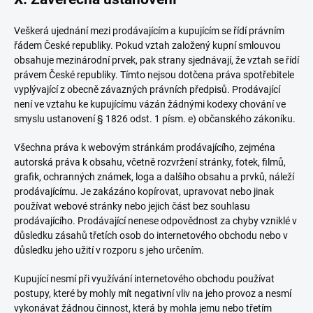
Veškerá ujednání mezi prodávajícím a kupujícím se řídí právním
řádem České republiky. Pokud vztah založený kupní smlouvou
obsahuje mezinárodní prvek, pak strany sjednávají, že vztah se řídí
právem České republiky. Tímto nejsou dotčena práva spotřebitele
vyplývající z obecně závazných právních předpisů. Prodávající
není ve vztahu ke kupujícímu vázán žádnými kodexy chování ve
smyslu ustanovení § 1826 odst. 1 písm. e) občanského zákoníku.
Všechna práva k webovým stránkám prodávajícího, zejména
autorská práva k obsahu, včetně rozvržení stránky, fotek, filmů,
grafik, ochranných známek, loga a dalšího obsahu a prvků, náleží
prodávajícímu. Je zakázáno kopírovat, upravovat nebo jinak
používat webové stránky nebo jejich část bez souhlasu
prodávajícího. Prodávající nenese odpovědnost za chyby vzniklé v
důsledku zásahů třetích osob do internetového obchodu nebo v
důsledku jeho užití v rozporu s jeho určením.
Kupující nesmí při využívání internetového obchodu používat
postupy, které by mohly mít negativní vliv na jeho provoz a nesmí
vykonávat žádnou činnost, která by mohla jemu nebo třetím