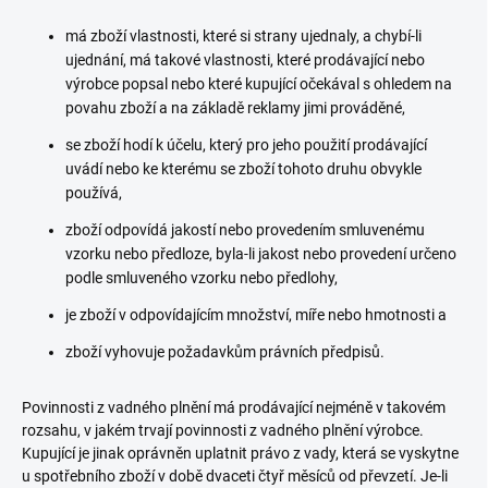
má zboží vlastnosti, které si strany ujednaly, a chybí-li
ujednání, má takové vlastnosti, které prodávající nebo
výrobce popsal nebo které kupující očekával s ohledem na
povahu zboží a na základě reklamy jimi prováděné,
se zboží hodí k účelu, který pro jeho použití prodávající
uvádí nebo ke kterému se zboží tohoto druhu obvykle
používá,
zboží odpovídá jakostí nebo provedením smluvenému
vzorku nebo předloze, byla-li jakost nebo provedení určeno
podle smluveného vzorku nebo předlohy,
je zboží v odpovídajícím množství, míře nebo hmotnosti a
zboží vyhovuje požadavkům právních předpisů.
Povinnosti z vadného plnění má prodávající nejméně v takovém
rozsahu, v jakém trvají povinnosti z vadného plnění výrobce.
Kupující je jinak oprávněn uplatnit právo z vady, která se vyskytne
u spotřebního zboží v době dvaceti čtyř měsíců od převzetí. Je-li