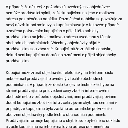
V případě, že některý z požadavků uvedených v objednávce
nemůže prodávající splnit, zašle kupujícímu na jeho e-mailovou
adresu pozměněnou nabídku. Pozměněná nabídka se považuje za
nový návrh kupní smlouvy a kupní smlouva je v takovém případě
uzavřena potvrzením kupujícího o přijetí této nabídky
prodávajícímu na jeho e-mailovou adresu uvedenou v těchto
obchodních podmínkách. Všechny objednávky přijaté
prodávajícím jsou závazné. Kupující může zrušit objednávku,
dokud není kupujícímu doručeno oznámení o přijetí objednávky
prodávajícím.
Kupující může zrušit objednávku telefonicky na telefonní číslo
nebo e-mail prodávajícího uvedený v těchto obchodních
podmínkách. V případě, že došlo ke zjevné technické chybě na
straně prodávajícího při uvedení ceny zboží v internetovém
obchodě nebo v průběhu objednávání, není prodávající povinen
dodat kupujícímu zboží za tuto zcela zjevně chybnou cenu ani v
případě, že kupujícímu bylo zasláno automatické potvrzení o
obdržení objednávky podle těchto obchodních podmínek.
Prodávající informuje kupujícího o chybě bez zbytečného odkladu
a zašle kupujícímu na jeho e-mailovou adresu pozměněnou