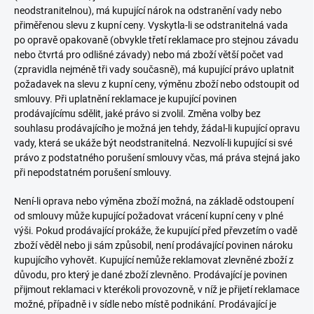
neodstranitelnou), má kupující nárok na odstranění vady nebo
přiměřenou slevu z kupní ceny. Vyskytla-li se odstranitelná vada
po opravě opakovaně (obvykle třetí reklamace pro stejnou závadu
nebo čtvrtá pro odlišné závady) nebo má zboží větší počet vad
(zpravidla nejméně tři vady současně), má kupující právo uplatnit
požadavek na slevu z kupní ceny, výměnu zboží nebo odstoupit od
smlouvy. Při uplatnění reklamace je kupující povinen
prodávajícímu sdělit, jaké právo si zvolil. Změna volby bez
souhlasu prodávajícího je možná jen tehdy, žádal-li kupující opravu
vady, která se ukáže být neodstranitelná. Nezvolí-li kupující si své
právo z podstatného porušení smlouvy včas, má práva stejná jako
při nepodstatném porušení smlouvy.
Není-li oprava nebo výměna zboží možná, na základě odstoupení
od smlouvy může kupující požadovat vrácení kupní ceny v plné
výši. Pokud prodávající prokáže, že kupující před převzetím o vadě
zboží věděl nebo ji sám způsobil, není prodávající povinen nároku
kupujícího vyhovět. Kupující nemůže reklamovat zlevněné zboží z
důvodu, pro který je dané zboží zlevněno. Prodávající je povinen
přijmout reklamaci v kterékoli provozovně, v níž je přijetí reklamace
možné, případně i v sídle nebo místě podnikání. Prodávající je