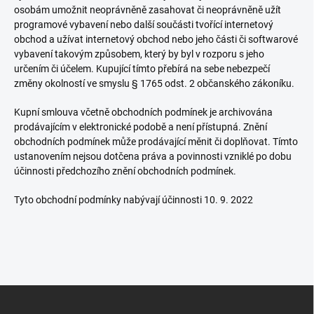
osobám umožnit neoprávněně zasahovat či neoprávněně užít
programové vybavení nebo další součásti tvořící internetový
obchod a užívat internetový obchod nebo jeho části či softwarové
vybavení takovým způsobem, který by byl v rozporu s jeho
určením či účelem. Kupující tímto přebírá na sebe nebezpečí
změny okolností ve smyslu § 1765 odst. 2 občanského zákoníku.
Kupní smlouva včetně obchodních podmínek je archivována
prodávajícím v elektronické podobě a není přístupná. Znění
obchodních podmínek může prodávající měnit či doplňovat. Tímto
ustanovením nejsou dotčena práva a povinnosti vzniklé po dobu
účinnosti předchozího znění obchodních podmínek.
Tyto obchodní podmínky nabývají účinnosti 10. 9. 2022
Z
á