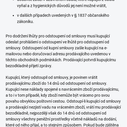
vyňal a z hygienických důvodů jej není možné vrátit,
v dalších případech uvedených v § 1837 občanského
zákoníku.
Pro dodržení lhůty pro odstoupení od smlouvy musí kupující
odeslat prohlášení o odstoupení ve lhůtě pro odstoupení od
smlouvy. Odstoupení od kupní smlouvy zašle kupující na e-
mailovou nebo doručovací adresu prodávajícího uvedenou v
těchto obchodních podmínkách. Prodávající potvrdí kupujícímu
bezodkladně přijetí zprávy.
Kupující, který odstoupil od smlouvy, je povinen vrátit
prodávajícímu zboží do 14 dnů od odstoupení od smlouvy.
Kupující nese náklady spojené s navrácením zboží prodávajícímu,
a to i v tom případě, kdy zboží nemůže být vráceno pro svou
povahu obvyklou poštovní cestou. Odstoupí-li kupující od smlouvy
a prodávající nezjistí vadu na vráceném zboží, vrátí mu prodávající
bezodkladně, nejpozději však do 14 dnů od odstoupení od
smlouvy všechny peněžní prostředky včetně nákladů na dodání,
které od něho přijal, a to stejným způsobem. Pokud bude zjištěna