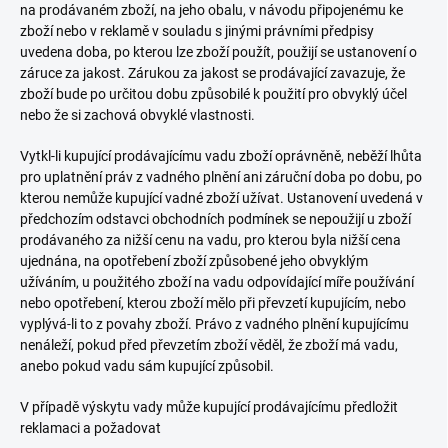
na prodávaném zboží, na jeho obalu, v návodu připojenému ke
zboží nebo v reklamě v souladu s jinými právními předpisy
uvedena doba, po kterou lze zboží použít, použijí se ustanovení o
záruce za jakost. Zárukou za jakost se prodávající zavazuje, že
zboží bude po určitou dobu způsobilé k použití pro obvyklý účel
nebo že si zachová obvyklé vlastnosti.
Vytkl-li kupující prodávajícímu vadu zboží oprávněně, neběží lhůta
pro uplatnění práv z vadného plnění ani záruční doba po dobu, po
kterou nemůže kupující vadné zboží užívat. Ustanovení uvedená v
předchozím odstavci obchodních podmínek se nepoužijí u zboží
prodávaného za nižší cenu na vadu, pro kterou byla nižší cena
ujednána, na opotřebení zboží způsobené jeho obvyklým
užíváním, u použitého zboží na vadu odpovídající míře používání
nebo opotřebení, kterou zboží mělo při převzetí kupujícím, nebo
vyplývá-li to z povahy zboží. Právo z vadného plnění kupujícímu
nenáleží, pokud před převzetím zboží věděl, že zboží má vadu,
anebo pokud vadu sám kupující způsobil.
V případě výskytu vady může kupující prodávajícímu předložit
reklamaci a požadovat