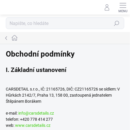
Přejít
na
obsah
Hledat
Domů
Obchodní podmínky
I. Základní ustanovení
CARSDETAIL s.r.o., IČ: 21165726, DIČ: CZ21165726 se sídlem: V
Hůrkách 2142/7, Praha 13, 158 00, zastoupená jednatelem
Štěpánem Borákem
e-mail:
info@carsdetails.cz
telefon: +420 778 414 277
web:
www.carsdetails.cz