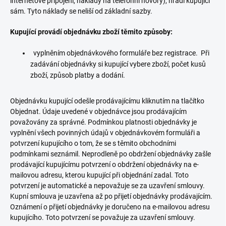
internetové připojení, náklady na telefonní hovory), hradí kupující
sám. Tyto náklady se neliší od základní sazby.
Kupující provádí objednávku zboží těmito způsoby:
vyplněním objednávkového formuláře bez registrace. Při
zadávání objednávky si kupující vybere zboží, počet kusů
zboží, způsob platby a dodání.
Objednávku kupující odešle prodávajícímu kliknutím na tlačítko
Objednat. Údaje uvedené v objednávce jsou prodávajícím
považovány za správné. Podmínkou platnosti objednávky je
vyplnění všech povinných údajů v objednávkovém formuláři a
potvrzení kupujícího o tom, že se s těmito obchodními
podmínkami seznámil. Neprodleně po obdržení objednávky zašle
prodávající kupujícímu potvrzení o obdržení objednávky na e-
mailovou adresu, kterou kupující při objednání zadal. Toto
potvrzení je automatické a nepovažuje se za uzavření smlouvy.
Kupní smlouva je uzavřena až po přijetí objednávky prodávajícím.
Oznámení o přijetí objednávky je doručeno na e-mailovou adresu
kupujícího. Toto potvrzení se považuje za uzavření smlouvy.