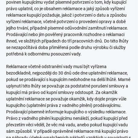
povinen kupujícímu vydat písemné potvrzení o tom, kdy kupující
právo uplatnil, co je obsahem reklamace a jaký způsob vyřízení
reklamace kupující požaduje, jakož i potvrzení o datu a způsobu
vyřízení reklamace, včetně potvrzení o provedení opravy a době
jejího trvání, případně písemné odůvodnění zamítnutí reklamace.
Prodávající nebo jím pověřený pracovník rozhodne o reklamaci
ihned, ve složitých případech do tří pracovních dnů. Do této lhůty
se nezapočítává doba přiměřená podle druhu výrobku či služby
potřebná k odbornému posouzení vady.
Reklamace včetně odstranění vady musí být vyřízena
bezodkladně, nejpozději do 30 dnů ode dne uplatnění reklamace,
pokud se prodávající s kupujícím nedohodne na delší lhůtě. Marné
uplynutí této lhůty se považuje za podstatné porušení smlouvy a
kupující má právo od kupní smlouvy odstoupit. Za okamžik
uplatnění reklamace se považuje okamžik, kdy dojde projev vůle
kupujícího (uplatnění práva z vadného plnění) prodávajícímu.
Prodávající písemně informuje kupujícího o výsledku reklamace.
Právo z vadného plnění kupujícímu nenáleží, pokud kupující před
převzetím věci věděl, že věc má vadu, anebo pokud kupující vadu
sám způsobil. V případě oprávněné reklamace má kupující právo
na náhradu účelně vynaložených nákladů vzniklých v souvislosti s