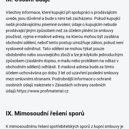
Všechny informace, které kupující při spolupráci s prodávajícím
uvede, jsou důvěrné a bude s nimi tak zacházeno. Pokud kupující
nedá prodávajícímu písemné svolení, údaje o kupujícím nebude
prodávající jiným způsobem než za účelem plnění ze smlouvy
používat, vyjma e-mailové adresy, na kterou mohou být zasílána
obchodní sdělení, neboť tento postup umožňuje zákon, pokud není
vysloveně odmítnut. Tato sdělení se mohou týkat pouze
obdobného nebo souvisejícího zboží a lze je kdykoliv jednoduchým
způsobem (zasláním dopisu, e-mailu nebo proklikem na odkaz v
obchodním sdělení) odhlásit. E-mailová adresa bude za tímto
účelem uchovávána po dobu 3 let od uzavření poslední smlouvy
mezi smluvními stranami. Podrobnější informace o ochraně
osobních údajů naleznete v Zásadách ochrany osobních
údajů https://www.profimaterial.cz
IX. Mimosoudní řešení sporů
K mimosoudnímu řešení spotřebitelských sporů z kupní smlouvy je