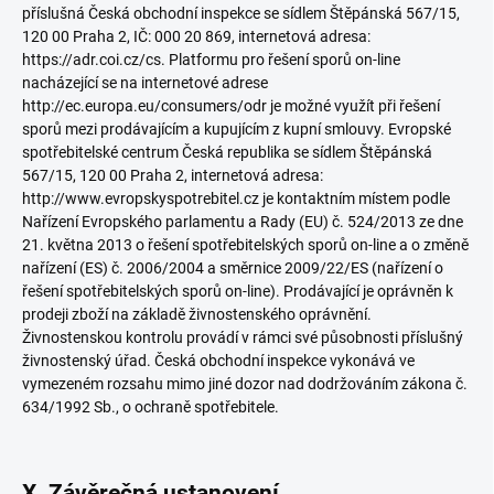
příslušná Česká obchodní inspekce se sídlem Štěpánská 567/15,
120 00 Praha 2, IČ: 000 20 869, internetová adresa:
https://adr.coi.cz/cs. Platformu pro řešení sporů on-line
nacházející se na internetové adrese
http://ec.europa.eu/consumers/odr je možné využít při řešení
sporů mezi prodávajícím a kupujícím z kupní smlouvy. Evropské
spotřebitelské centrum Česká republika se sídlem Štěpánská
567/15, 120 00 Praha 2, internetová adresa:
http://www.evropskyspotrebitel.cz je kontaktním místem podle
Nařízení Evropského parlamentu a Rady (EU) č. 524/2013 ze dne
21. května 2013 o řešení spotřebitelských sporů on-line a o změně
nařízení (ES) č. 2006/2004 a směrnice 2009/22/ES (nařízení o
řešení spotřebitelských sporů on-line). Prodávající je oprávněn k
prodeji zboží na základě živnostenského oprávnění.
Živnostenskou kontrolu provádí v rámci své působnosti příslušný
živnostenský úřad. Česká obchodní inspekce vykonává ve
vymezeném rozsahu mimo jiné dozor nad dodržováním zákona č.
634/1992 Sb., o ochraně spotřebitele.
X. Závěrečná ustanovení