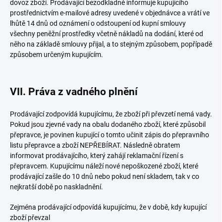
dovoz zboží. Prodávající bezodkladně informuje kupujícího
prostřednictvím e-mailové adresy uvedené v objednávce a vrátí ve
lhůtě 14 dnů od oznámení o odstoupení od kupní smlouvy
všechny peněžní prostředky včetně nákladů na dodání, které od
něho na základě smlouvy přijal, a to stejným způsobem, popřípadě
způsobem určeným kupujícím.
VII. Práva z vadného plnění
Prodávající zodpovídá kupujícímu, že zboží při převzetí nemá vady.
Pokud jsou zjevné vady na obalu dodaného zboží, které způsobil
přepravce, je povinen kupující o tomto učinit zápis do přepravního
listu přepravce a zboží NEPŘEBÍRAT. Následně obratem
informovat prodávajícího, který zahájí reklamační řízení s
přepravcem. Kupujícímu náleží nové nepoškozené zboží, které
prodávající zašle do 10 dnů nebo pokud není skladem, tak v co
nejkratší době po naskladnění.
Zejména prodávající odpovídá kupujícímu, že v době, kdy kupující
zboží převzal