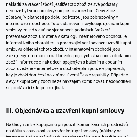
nákladů za vrácení zboží, jestliže toto zboží ze své podstaty
nemůže být vráceno obvyklou poštovní cestou. Ceny zboží
zůstávají v platnosti po dobu, po kterou jsou zobrazovány v
internetovém obchodě. Toto ustanovení nevylučuje sjednání kupní
smlouvy za individuálně sjednaných podmínek. Veškerá
prezentace zboží umístěná v katalogu internetového obchodu je
informativního charakteru a prodávající není povinen uzavřít kupní
smlouvu ohledně tohoto zboží. V internetovém obchodě jsou
zveřejněny informace o nákladech spojených s balením a dodáním
zboží. Informace o nákladech spojených s balením a dodáním
zboží uvedené v internetovém obchodě platí pouze v případech,
kdy je zboží doručováno v rámci území České republiky. Případné
slevy z kupní ceny zboží nelze navzájem kombinovat, nedohodne-li
se prodávající s kupujícím jinak.
III. Objednávka a uzavření kupní smlouvy
Náklady vzniklé kupujícímu při použití komunikačních prostředků
na dálku v souvislosti s uzavřením kupní smlouvy (náklady na