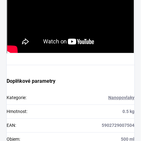
Doplňkové parametry
Kategorie
:
Nanopovlaky
Hmotnost
:
0.5 kg
EAN
:
5902729007504
Objem
:
500 ml