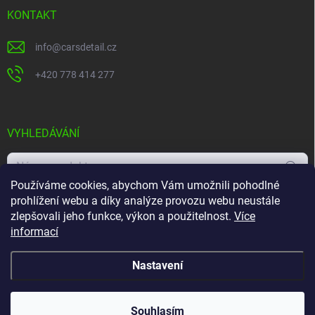
KONTAKT
info
@
carsdetail.cz
+420 778 414 277
VYHLEDÁVÁNÍ
Hledat
Používáme cookies, abychom Vám umožnili pohodlné
prohlížení webu a díky analýze provozu webu neustále
zlepšovali jeho funkce, výkon a použitelnost.
Více
informací
Nastavení
Na vybrané značky sleva 10%! Vytvoř objednávku nad
Copyright 2026
Carsdetail.cz
. Všechna práva vyhrazena.
700,- Kč, Zadej kód: SLV10 Podmínky akce na stránce -
Souhlasím