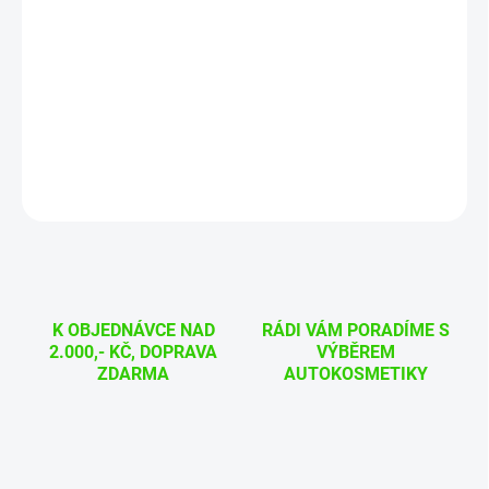
Rychlý detailer ADBL Speed QD
„Prohlédněte si video jak se s přípravkem pracuje“
DETAILNÍ INFORMACE
ZEPTAT SE
HLÍDAT
K OBJEDNÁVCE NAD
RÁDI VÁM PORADÍME S
2.000,- KČ, DOPRAVA
VÝBĚREM
ZDARMA
AUTOKOSMETIKY