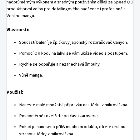
nadprůměrným výkonem a snadným používáním dělají ze Speed QD
produkt první volby pro detailingového nadšence i profesionála.
Voní po mangu.
Vlastnosti:
Součástí balení je špičkový japonský rozprašovač Canyon.
Pomocí QR kódu na lahvi se vám ukáže video s postupem.
Rychle se odpařuje a nezanechává šmouhy.
Vůně manga.
Použití:
Naneste malé množství přípravku na utěrku z mikrovlákna.
Rovnoměrně rozetřete po části karoserie.
Pokud je naneseno příliš mnoho produktu, otřete druhou
stranou utěrky z mikrovlákna.