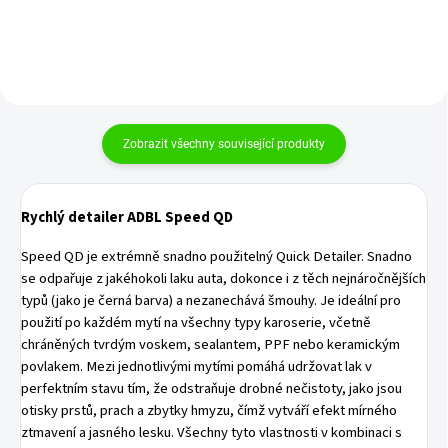
Zobrazit všechny související produkty
Rychlý detailer ADBL Speed QD
Speed QD je extrémně snadno použitelný Quick Detailer. Snadno
se odpařuje z jakéhokoli laku auta, dokonce i z těch nejnáročnějších
typů (jako je černá barva) a nezanechává šmouhy. Je ideální pro
použití po každém mytí na všechny typy karoserie, včetně
chráněných tvrdým voskem, sealantem, PPF nebo keramickým
povlakem. Mezi jednotlivými mytími pomáhá udržovat lak v
perfektním stavu tím, že odstraňuje drobné nečistoty, jako jsou
otisky prstů, prach a zbytky hmyzu, čímž vytváří efekt mírného
ztmavení a jasného lesku. Všechny tyto vlastnosti v kombinaci s