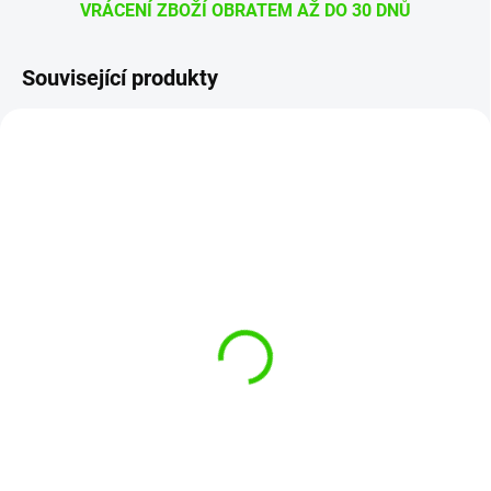
VRÁCENÍ ZBOŽÍ OBRATEM AŽ DO 30 DNŮ
Související produkty
G36057
G36054
MOMENTÁLNĚ NEDOSTUPNÉ
MOMENTÁLNĚ NEDOSTUPNÉ
Gyeon Q2 One EVO
Gyeon Q2 One EVO 30 ml
Lightbox 30 ml
Keramická ochrana laku
Keramická ochrana laku
1 379 Kč
999 Kč
1 140 Kč bez DPH
826 Kč bez DPH