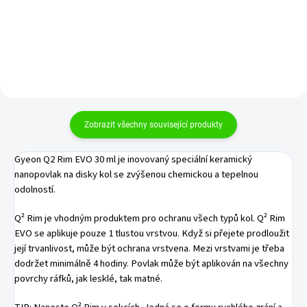
Do košíku
Zobrazit všechny související produkty
Gyeon Q2 Rim EVO 30 ml je inovovaný speciální keramický
nanopovlak na disky kol se zvýšenou chemickou a tepelnou
odolností.
Q² Rim je vhodným produktem pro ochranu všech typů kol. Q² Rim
EVO se aplikuje pouze 1 tlustou vrstvou. Když si přejete prodloužit
její trvanlivost, může být ochrana vrstvena. Mezi vrstvami je třeba
dodržet minimálně 4 hodiny. Povlak může být aplikován na všechny
povrchy ráfků, jak lesklé, tak matné.