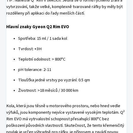
TIP: Naneste Q² Rim v sekcích. Jedná se o formu rychlého zrání a
vytvrzování, takže velké, komplexně tvarované ráfky by měly být
rozděleny při aplikaci do řady menších částí.
Hlavní znaky Gyeon Q2 Rim EVO
Spotřeba: 15 ml / 1 sada kol
Tvrdost: +3H
Teplotní odolnost: > 800°C
pH tolerance: 2-11
Tloušťka jedné vrstvy po vyzrání: 0.5 qm
Životnost: >18 měsíců / 30 000 km
Kola, která jsou těsně u motorového prostoru, nebo hned vedle
výfuků, jsou komponenty nejvíce vystavené vysokým teplotám. Q²
Rim EVO má vytrvalostní schopnost přesahující 800°C bez
poškození původních vlastností. Skutečnost, že tento křemeničitý
povlak je určen výhradně pro ráfky, je přínosem a zavádí novou