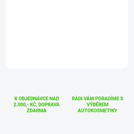
MOŽNOSTI
DORUČENÍ
Keramická ochrana kol, životnost 18 měsíců, 30 ml, odolný
vysokým teplotám.
,,Prohlédněte si naše video jak produkt funguje,,
DETAILNÍ INFORMACE
ZEPTAT SE
HLÍDAT
K OBJEDNÁVCE NAD
RÁDI VÁM PORADÍME S
2.000,- KČ, DOPRAVA
VÝBĚREM
ZDARMA
AUTOKOSMETIKY