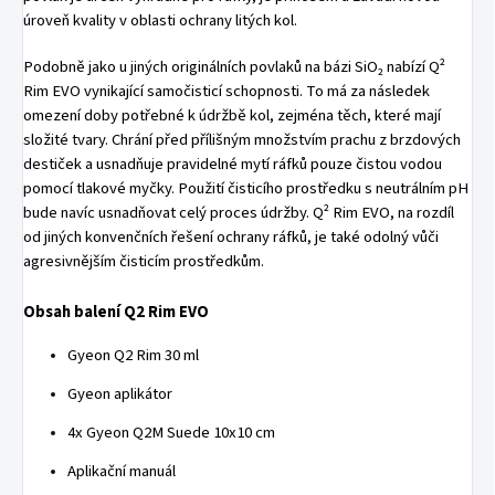
úroveň kvality v oblasti ochrany litých kol.
Podobně jako u jiných originálních povlaků na bázi SiO₂ nabízí Q²
Rim EVO vynikající samočisticí schopnosti. To má za následek
omezení doby potřebné k údržbě kol, zejména těch, které mají
složité tvary. Chrání před přílišným množstvím prachu z brzdových
destiček a usnadňuje pravidelné mytí ráfků pouze čistou vodou
pomocí tlakové myčky. Použití čisticího prostředku s neutrálním pH
bude navíc usnadňovat celý proces údržby. Q² Rim EVO, na rozdíl
od jiných konvenčních řešení ochrany ráfků, je také odolný vůči
agresivnějším čisticím prostředkům.
Obsah balení Q2 Rim EVO
Gyeon Q2 Rim 30 ml
Gyeon aplikátor
4x Gyeon Q2M Suede 10x10 cm
Aplikační manuál