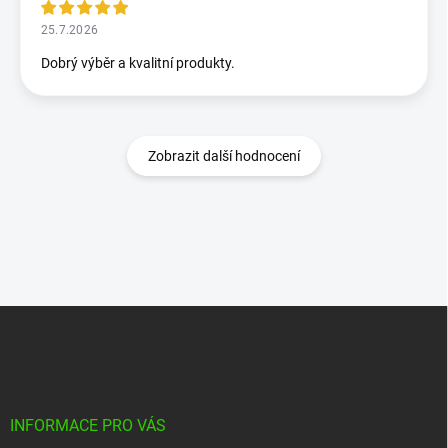
25.7.2026
Dobrý výběr a kvalitní produkty.
Zobrazit další hodnocení
Z
á
p
a
t
í
INFORMACE PRO VÁS