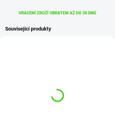
VRÁCENÍ ZBOŽÍ OBRATEM AŽ DO 30 DNŮ
Související produkty
NGB-20030479NG-3
NGB-20030479NG-1
SKLADEM
SKLADEM
(5 KS)
(>5 KS)
Nuke Guys Detailing Mitt
Nuke Guys Detailing Mitt
Gray - Mikrovláknová
Red - Mikrovláknová
rukavice na interiér
rukavice na interiér
239 Kč
239 Kč
198 Kč bez DPH
198 Kč bez DPH