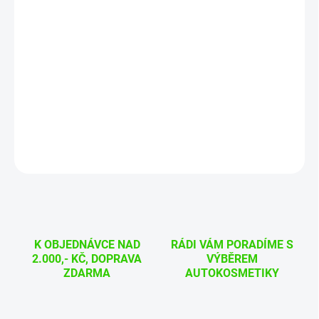
−
+
Přidat do košíku
Čistič plastů, zanechává přirozený, matný povrch s lehkými
antistatickými vlastnostmi.
„Prohlédněte si naše video jak se s přípravkem pracuje
“
DETAILNÍ INFORMACE
ZEPTAT SE
HLÍDAT
K OBJEDNÁVCE NAD
RÁDI VÁM PORADÍME S
2.000,- KČ, DOPRAVA
VÝBĚREM
ZDARMA
AUTOKOSMETIKY