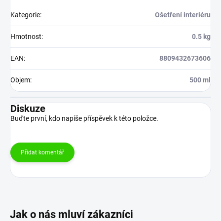
Kategorie
:
Ošetření interiéru
Hmotnost
:
0.5 kg
EAN
:
8809432673606
Objem
:
500 ml
Diskuze
Buďte první, kdo napíše příspěvek k této položce.
Přidat komentář