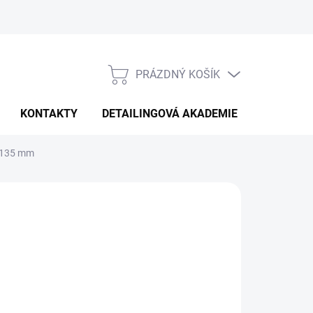
PRÁZDNÝ KOŠÍK
NÁKUPNÍ
KOŠÍK
KONTAKTY
DETAILINGOVÁ AKADEMIE
a 135 mm
NÉ