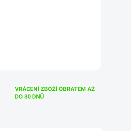
Přidat do košíku
k odstranění hlubokých škrábanců
VRÁCENÍ ZBOŽÍ OBRATEM AŽ
DO 30 DNŮ