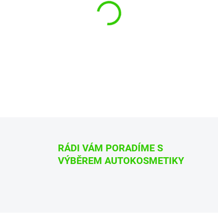
−
+
Na čištění zvětralých laků a 
DETAILNÍ INFORMACE
ZEPTAT SE
HLÍDAT
RÁDI VÁM PORADÍME S
VÝBĚREM AUTOKOSMETIKY