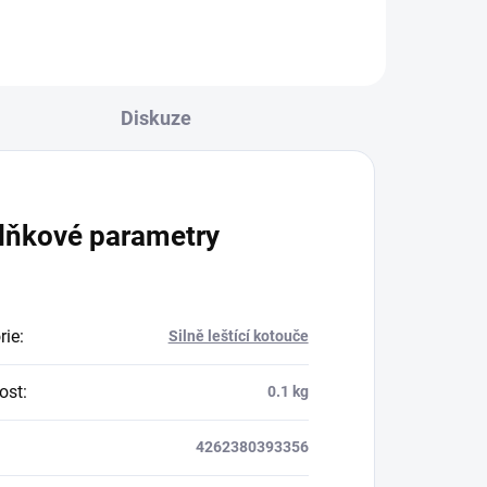
Diskuze
lňkové parametry
rie
:
Silně leštící kotouče
ost
:
0.1 kg
4262380393356