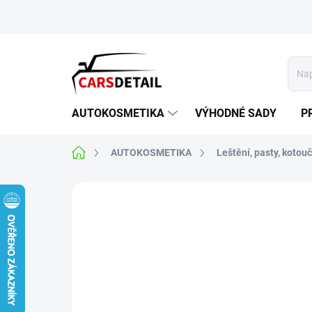
Přejít
na
obsah
AUTOKOSMETIKA
VÝHODNÉ SADY
P
Domů
AUTOKOSMETIKA
Leštění, pasty, kotou
1 hodnocení
Podrobnosti hodnocení
Z