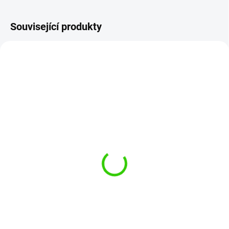
Související produkty
LE-F03_1000
AF26177
SKLADEM
SKLADEM
(>5 KS)
(>5 KS)
Liquid Elements Dust
Auto Finesse Imperial
Cracker 1 l čistič kol
Wheel Cleaner 1 l PH
neutrální čistič kol
259 Kč
579 Kč
214 Kč bez DPH
479 Kč bez DPH
Do košíku
Do košíku