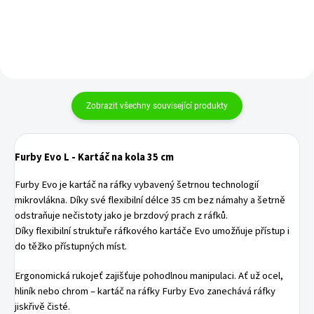
Zobrazit všechny související produkty
Furby Evo L - Kartáč na kola 35 cm
Furby Evo je kartáč na ráfky vybavený šetrnou technologií
mikrovlákna. Díky své flexibilní délce 35 cm bez námahy a šetrně
odstraňuje nečistoty jako je brzdový prach z ráfků.
Díky flexibilní struktuře ráfkového kartáče Evo umožňuje přístup i
do těžko přístupných míst.
Ergonomická rukojeť zajišťuje pohodlnou manipulaci. Ať už ocel,
hliník nebo chrom – kartáč na ráfky Furby Evo zanechává ráfky
jiskřivě čisté.