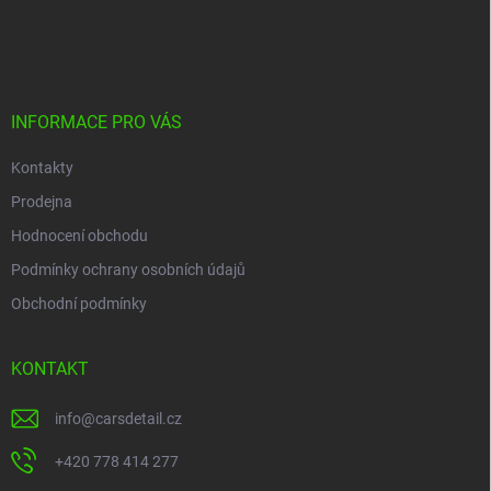
Z
á
p
a
t
í
INFORMACE PRO VÁS
Kontakty
Prodejna
Hodnocení obchodu
Podmínky ochrany osobních údajů
Obchodní podmínky
KONTAKT
info
@
carsdetail.cz
+420 778 414 277