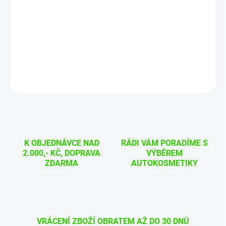
−
+
Přidat do košíku
Furby Evo L - jemný kartáč na kola
DETAILNÍ INFORMACE
ZEPTAT SE
HLÍDAT
K OBJEDNÁVCE NAD
RÁDI VÁM PORADÍME S
2.000,- KČ, DOPRAVA
VÝBĚREM
ZDARMA
AUTOKOSMETIKY
VRÁCENÍ ZBOŽÍ OBRATEM AŽ DO 30 DNŮ