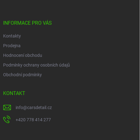
p
a
t
í
INFORMACE PRO VÁS
Kontakty
Prodejna
Hodnocení obchodu
Podmínky ochrany osobních údajů
Obchodní podmínky
KONTAKT
info
@
carsdetail.cz
+420 778 414 277