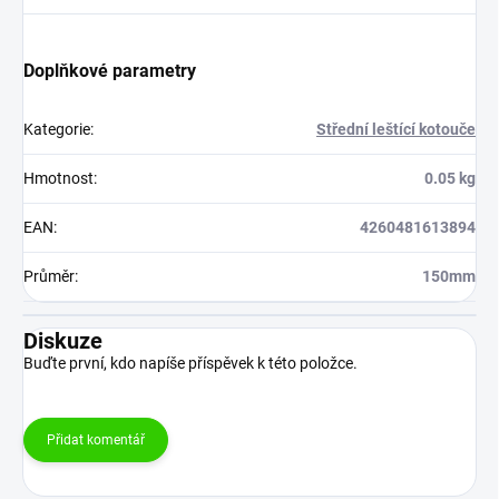
Doplňkové parametry
Kategorie
:
Střední leštící kotouče
Hmotnost
:
0.05 kg
EAN
:
4260481613894
Průměr
:
150mm
Diskuze
Buďte první, kdo napíše příspěvek k této položce.
Přidat komentář