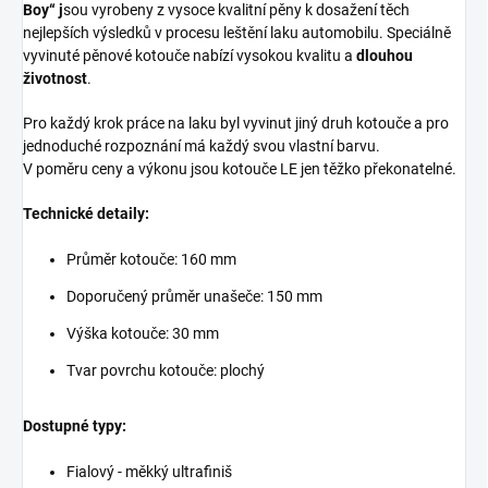
Boy“ j
sou vyrobeny z vysoce kvalitní pěny k dosažení těch
nejlepších výsledků v procesu leštění laku automobilu. Speciálně
vyvinuté pěnové kotouče nabízí vysokou kvalitu a
dlouhou
životnost
.
Pro každý krok práce na laku byl vyvinut jiný druh kotouče a pro
jednoduché rozpoznání má každý svou vlastní barvu.
V poměru ceny a výkonu jsou kotouče LE jen těžko překonatelné.
Technické detaily:
Průměr kotouče: 160 mm
Doporučený průměr unašeče: 150 mm
Výška kotouče: 30 mm
Tvar povrchu kotouče: plochý
Dostupné typy:
Fialový - měkký ultrafiniš