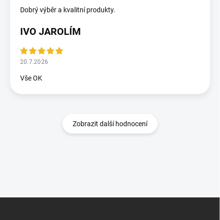
Dobrý výběr a kvalitní produkty.
IVO JAROLÍM
20.7.2026
Vše OK
Zobrazit další hodnocení
Z
á