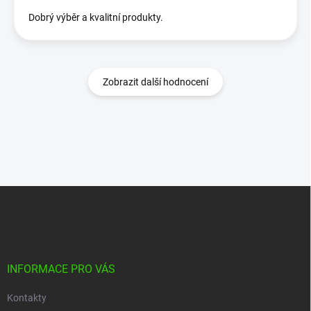
Dobrý výběr a kvalitní produkty.
Zobrazit další hodnocení
Z
á
p
a
t
í
INFORMACE PRO VÁS
Kontakty