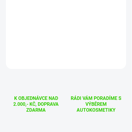
−
+
Přidat do košíku
Efektivně odstraní námrazu a led ze skla nebo i dveřních
zámků. Účinkuje až do -45°C.
DETAILNÍ INFORMACE
ZEPTAT SE
HLÍDAT
K OBJEDNÁVCE NAD
RÁDI VÁM PORADÍME S
2.000,- KČ, DOPRAVA
VÝBĚREM
ZDARMA
AUTOKOSMETIKY