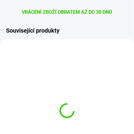
VRÁCENÍ ZBOŽÍ OBRATEM AŽ DO 30 DNŮ
Související produkty
AKCE
F42_1000
SKLADEM
(>5 KS)
Liquid Elements Winter
Frostschutz Konzentrat
1L nemrznoucí kapalina
koncentrát s neutrální
159 Kč
vůní