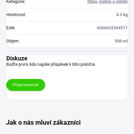
Kategorie
:
Okna, čističe a utěrky
Hmotnost
:
0.5 kg
EAN
:
4260632394571
Objem
:
500 ml
Diskuze
Buďte první, kdo napíše příspěvek k této položce.
Přidat komentář