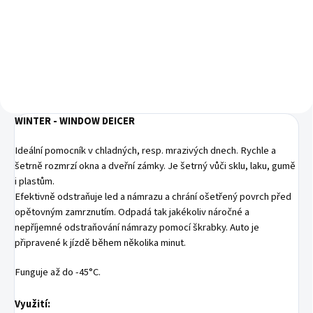
131 Kč bez DPH
Do košíku
WINTER - WINDOW DEICER
Ideální pomocník v chladných, resp. mrazivých dnech. Rychle a
šetrně rozmrzí okna a dveřní zámky. Je šetrný vůči sklu, laku, gumě
i plastům.
Efektivně odstraňuje led a námrazu a chrání ošetřený povrch před
opětovným zamrznutím. Odpadá tak jakékoliv náročné a
nepříjemné odstraňování námrazy pomocí škrabky. Auto je
připravené k jízdě během několika minut.
Funguje až do -45°C.
Využití: