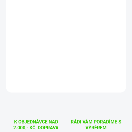
DORUČIT DO:
11.8.2026
MOŽNOSTI
DORUČENÍ
−
+
Přidat do košíku
Poka Premium je značka, která se zaměřila pouze na detailingové
příslušenství, tento kartáč využijete na čištění padů při leštění.
DETAILNÍ INFORMACE
ZEPTAT SE
HLÍDAT
K OBJEDNÁVCE NAD
RÁDI VÁM PORADÍME S
2.000,- KČ, DOPRAVA
VÝBĚREM