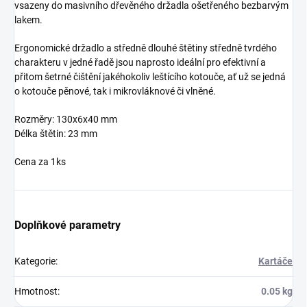
vsazeny do masivního dřevěného držadla ošetřeného bezbarvým
lakem.
Ergonomické držadlo a středně dlouhé štětiny středně tvrdého
charakteru v jedné řadě jsou naprosto ideální pro efektivní a
přitom šetrné čištění jakéhokoliv leštícího kotouče, ať už se jedná
o kotouče pěnové, tak i mikrovláknové či vlněné.
Rozměry: 130x6x40 mm
Délka štětin: 23 mm
Cena za 1ks
Doplňkové parametry
Kategorie
:
Kartáče
Hmotnost
:
0.05 kg