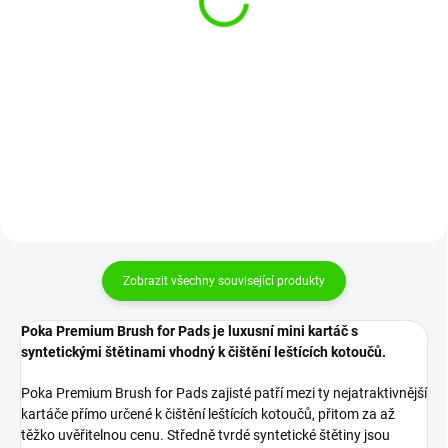
Terminator V2 rotační
5 990 Kč
leštička
4 950 Kč bez DPH
3 399 Kč
2 809 Kč bez DPH
Do košíku
Zobrazit všechny související produkty
Poka Premium Brush for Pads je luxusní mini kartáč s
syntetickými štětinami vhodný k čištění leštících kotoučů.
Poka Premium Brush for Pads zajisté patří mezi ty nejatraktivnější
kartáče přímo určené k čištění leštících kotoučů, přitom za až
těžko uvěřitelnou cenu. Středně tvrdé syntetické štětiny jsou