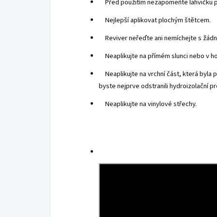
Před použitím nezapomeňte lahvičku p
Nejlepší aplikovat plochým štětcem.
Reviver neřeďte ani nemíchejte s žádn
Neaplikujte na přímém slunci nebo v hor
Neaplikujte na vrchní část, která byla
byste nejprve odstranili hydroizolační p
Neaplikujte na vinylové střechy.