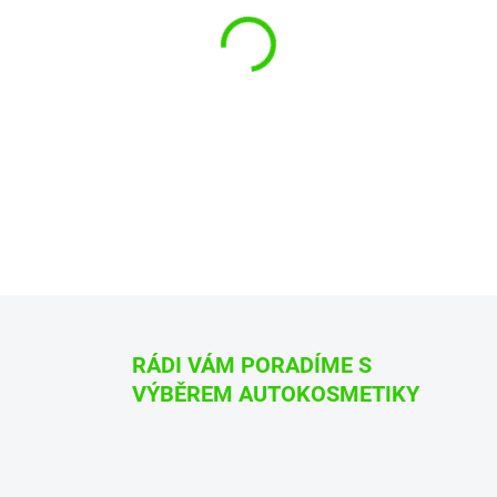
Jednička na trhu, nejlepší och
Impregnace pro látkové
Chrání před nečistotami
Na vodní bázi
„Prohlédněte si naše video j
DETAILNÍ INFORMACE
ZEPTAT SE
HLÍDAT
RÁDI VÁM PORADÍME S
VÝBĚREM AUTOKOSMETIKY