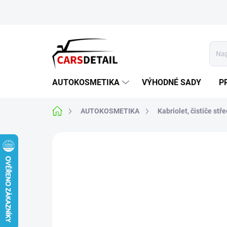
Přejít
na
obsah
AUTOKOSMETIKA
VÝHODNÉ SADY
P
Domů
AUTOKOSMETIKA
Kabriolet, čističe stř
Neohodnoceno
Podrobnosti hodnoce