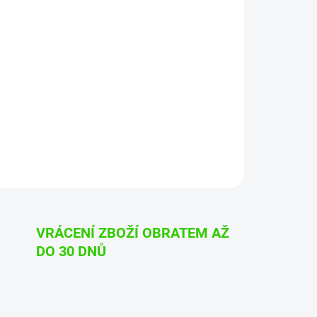
rana textilních střech kabrioletů a lodí.
 střechy
 ze silnice po celé měsíce
ak se s přípravkem pracuje“
VRÁCENÍ ZBOŽÍ OBRATEM AŽ
DO 30 DNŮ