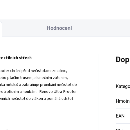
Hodnocení
extilních střech
Dop
ofer chrání před nečistotami ze silnic,
 nebo ptačím trusem, slunečním zářením,
ika měsíců a zabraňuje pronikání nečistot do
Katego
 proti plísním a houbám. Renovo Ultra Proofer
nních nečistot do vláken a pomáhá udržet
Hmotn
EAN
: