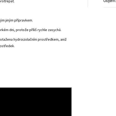
Objem
rotřepat.
ým jiným přípravkem.
kém dni, protože příliš rychle zasychá.
 potažena hydroizolačním prostředkem, aniž
rostředek.