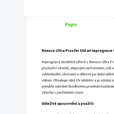
Popis
Renovo Ultra Proofer 500 ml impregnace t
Impregnace textilních střech s Renovo Ultra Pro
pryskyřicí stromů, olejovými nečistotami, solí
vyblednutím, skvrnami a vlhkostí po dobu někol
vláken. Obsahuje silný UV inhibitor a je odolný
pomůže zabránit škodlivému pronikání každode
střechu v perfektním stavu.
Důležité upozornění a použití: