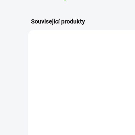
Související produkty
WS29683
SKLADEM
(2 KS)
Work Stuff Brush 16 mm
ADB
štětec na interiér
Det
89 Kč
69
74 Kč bez DPH
57 