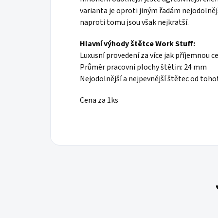
varianta je oproti jiným řadám nejodolnějš
naproti tomu jsou však nejkratší.
Hlavní výhody štětce Work Stuff:
Luxusní provedení za více jak příjemnou c
Průměr pracovní plochy štětin: 24 mm
Nejodolnější a nejpevnější štětec od toho
Cena za 1ks