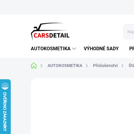
Přejít
na
obsah
AUTOKOSMETIKA
VÝHODNÉ SADY
P
Domů
AUTOKOSMETIKA
Příslušenství
Št
Neohodnoceno
Podrobnosti hodnoce