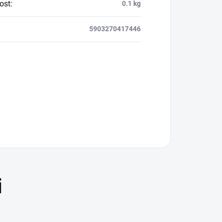
ost
:
0.1 kg
5903270417446