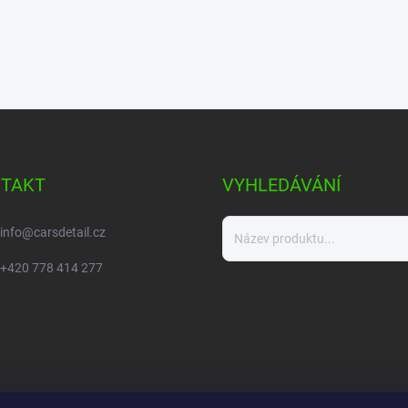
TAKT
VYHLEDÁVÁNÍ
info
@
carsdetail.cz
+420 778 414 277