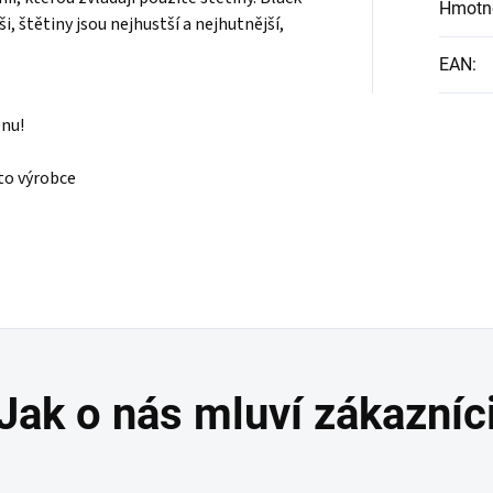
Hmotn
i, štětiny jsou nejhustší a nejhutnější,
EAN
:
enu!
to výrobce