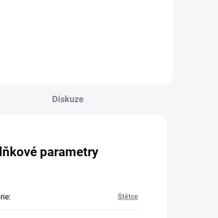
115 Kč bez DPH
Do košíku
Diskuze
lňkové parametry
rie
:
Štětce