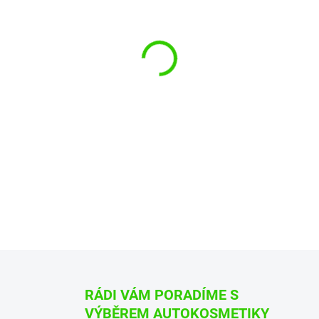
−
+
Odolný štětec, 24 mm
DETAILNÍ INFORMACE
ZEPTAT SE
HLÍDAT
RÁDI VÁM PORADÍME S
VÝBĚREM AUTOKOSMETIKY