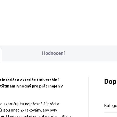
Do košíku
Hodnocení
interiér a exteriér: Univerzální
Dop
tětinami vhodný pro práci nejen v
u zaručují tu nejpřesnější práci v
Katego
ů jsou hned 2x lakovány, aby byly
i, kterou zvládají použité štětiny. Black