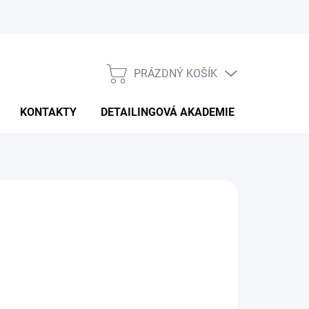
PRÁZDNÝ KOŠÍK
NÁKUPNÍ
KOŠÍK
KONTAKTY
DETAILINGOVÁ AKADEMIE
026
MOŽNOSTI DORUČENÍ