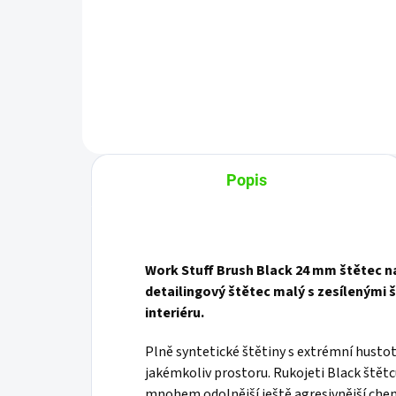
Do košíku
Popis
Work Stuff Brush Black 24 mm štětec na 
detailingový štětec malý s zesílenými š
interiéru.
Plně syntetické štětiny s extrémní hustoto
jakémkoliv prostoru. Rukojeti Black štětc
mnohem odolnější ještě agresivnější chemi