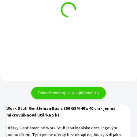
Work Stuff Gentleman
Auto Finesse Work Cloth
Basic 350 GSM 40 x 40
Trio - mikrovláknové
cm - jemná
utěrky 3ks 40 x 40 cm
mikrovláknová utěrka 5
539 Kč
329 Kč
ks bílá
445 Kč bez DPH
272 Kč bez DPH
Do košíku
Do košíku
Zobrazit všechny související produkty
Work Stuff Gentleman Basic 350 GSM 40 x 40 cm - jemná
mikrovláknová utěrka 5 ks
Utěrky Gentleman od Work Stuff jsou ideálním detailingovým
pomocníkem. Tyto jemné utěrky bez okrajů najdou využití jak v