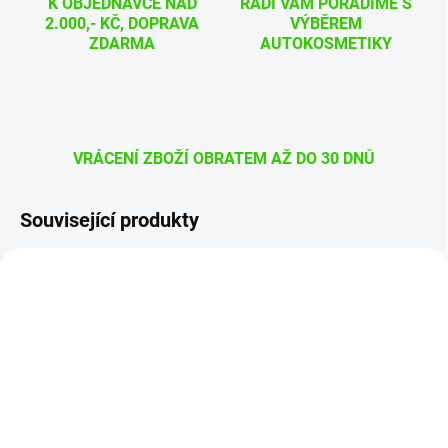
K OBJEDNÁVCE NAD
RÁDI VÁM PORADÍME S
2.000,- KČ, DOPRAVA
VÝBĚREM
ZDARMA
AUTOKOSMETIKY
VRÁCENÍ ZBOŽÍ OBRATEM AŽ DO 30 DNŮ
Související produkty
WS32532
AF34154
SKLADEM
SKLADEM
(5 KS)
(1 KS)