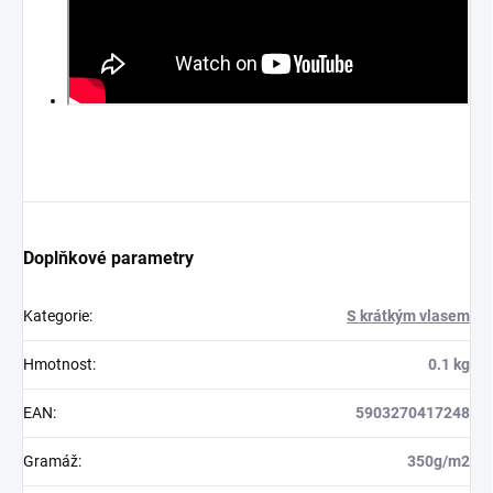
Doplňkové parametry
Kategorie
:
S krátkým vlasem
Hmotnost
:
0.1 kg
EAN
:
5903270417248
Gramáž
:
350g/m2