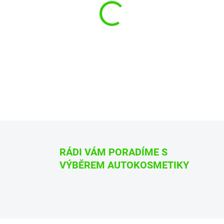
−
+
Přípravek na kůži ADBL Leath
„Prohlédněte si video jak se s př
DETAILNÍ INFORMACE
ZEPTAT SE
HLÍDAT
RÁDI VÁM PORADÍME S
VÝBĚREM AUTOKOSMETIKY