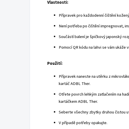
Vlastnosti:
Přípravek pro každodenní čištění kožen
Není potřeba po čištění impregnovat, i
Součástí balení je špičkový japonský ro
Pomocí QR kódu na lahvi se vám ukáže 
Použití:
Přípravek naneste na utěrku z mikrovlákn
kartáč ADBL Ther.
Otřete povrch lehkým zatlačením na hadř
kartáčkem ADBL Ther.
Seberte všechny zbytky druhou čistou u
V případě potřeby opakujte.