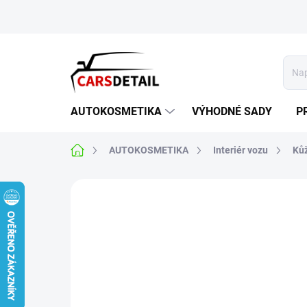
Přejít
na
obsah
AUTOKOSMETIKA
VÝHODNÉ SADY
P
Domů
AUTOKOSMETIKA
Interiér vozu
Ků
Neohodnoceno
Podrobnosti hodnoce