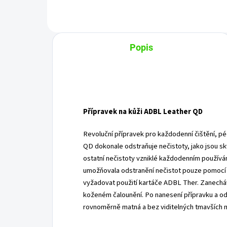
Popis
Přípravek na kůži ADBL Leather QD
Revoluční přípravek pro každodenní čištění, p
QD dokonale odstraňuje nečistoty, jako jsou sk
ostatní nečistoty vzniklé každodenním používáním
umožňovala odstranění nečistot pouze pomocí u
vyžadovat použití kartáče ADBL Ther. Zanecháv
koženém čalounění. Po nanesení přípravku a od
rovnoměrně matná a bez viditelných tmavších m