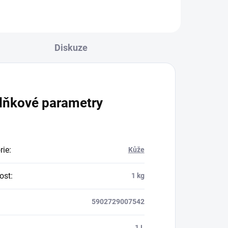
Diskuze
lňkové parametry
rie
:
Kůže
ost
:
1 kg
5902729007542
:
1 L