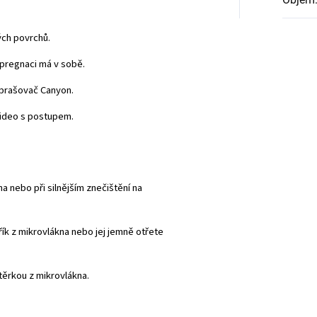
ých povrchů.
mpregnaci má v sobě.
zprašovač Canyon.
video s postupem.
a nebo při silnějším znečištění na
ík z mikrovlákna nebo jej jemně otřete
těrkou z mikrovlákna.