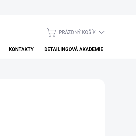
PRÁZDNÝ KOŠÍK
NÁKUPNÍ
KOŠÍK
KONTAKTY
DETAILINGOVÁ AKADEMIE
026
MOŽNOSTI DORUČENÍ