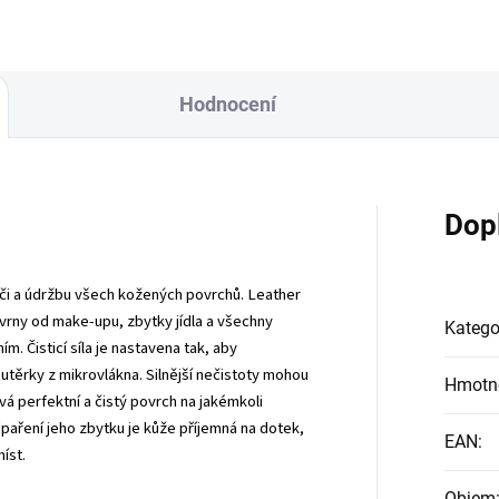
Hodnocení
Dop
éči a údržbu všech kožených povrchů. Leather
vrny od make-upu, zbytky jídla a všechny
Katego
. Čisticí síla je nastavena tak, aby
těrky z mikrovlákna. Silnější nečistoty mohou
Hmotn
á perfektní a čistý povrch na jakémkoli
paření jeho zbytku je kůže příjemná na dotek,
EAN
:
íst.
Objem