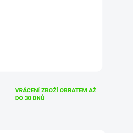
Přidat do košíku
er QD
ípravkem pracuje“
VRÁCENÍ ZBOŽÍ OBRATEM AŽ
DO 30 DNŮ