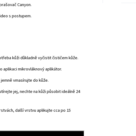
zprašovač Canyon.
video s postupem.
řeba kůži důkladně vyčistit čističem kůže.
o aplikaci mikrovláknový aplikátor.
 jemně vmasírujte do kůže.
írejte jej, nechte na kůži působit ideálně 24
stvách, další vrstvu aplikujte cca po 15