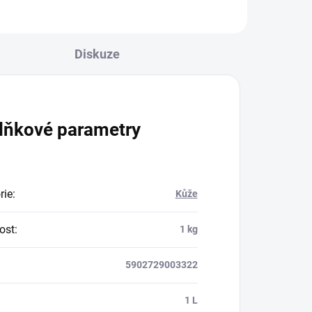
Diskuze
lňkové parametry
rie
:
Kůže
ost
:
1 kg
5902729003322
:
1 L