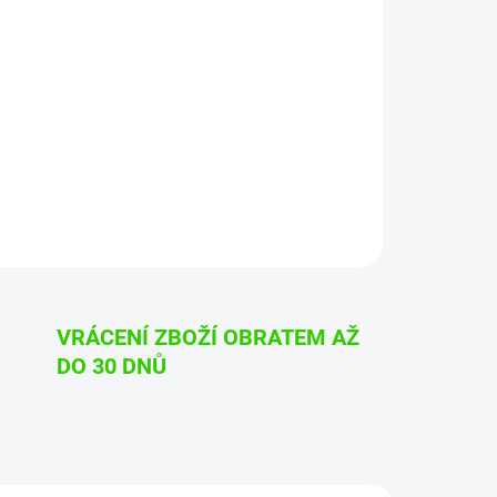
Přidat do košíku
her Conditioner
ípravkem pracuje“
VRÁCENÍ ZBOŽÍ OBRATEM AŽ
DO 30 DNŮ