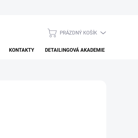
PRÁZDNÝ KOŠÍK
NÁKUPNÍ
KOŠÍK
KONTAKTY
DETAILINGOVÁ AKADEMIE
026
MOŽNOSTI DORUČENÍ