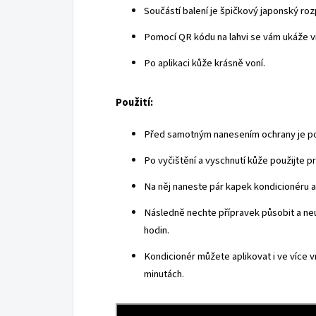
Součástí balení je špičkový japonský ro
Pomocí QR kódu na lahvi se vám ukáže 
Po aplikaci kůže krásně voní.
Použití:
Před samotným nanesením ochrany je pot
Po vyčištění a vyschnutí kůže použijte pr
Na něj naneste pár kapek kondicionéru a
Následně nechte přípravek působit a neut
hodin.
Kondicionér můžete aplikovat i ve více vr
minutách.