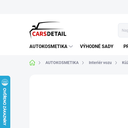
Přejít
na
obsah
AUTOKOSMETIKA
VÝHODNÉ SADY
P
Domů
AUTOKOSMETIKA
Interiér vozu
Ků
Neohodnoceno
Podrobnosti hodnoce