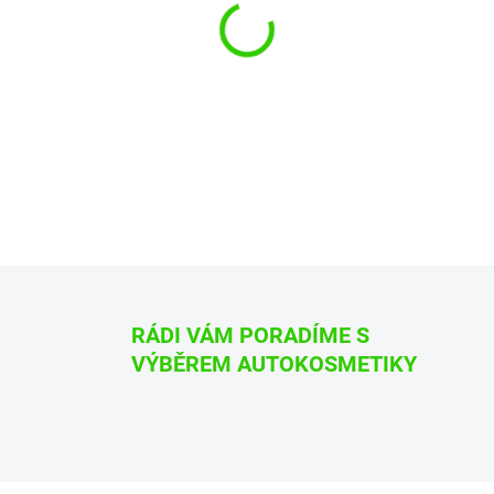
−
+
Impregnace na kůži ADBL Leat
„Prohlédněte si video jak se s př
DETAILNÍ INFORMACE
ZEPTAT SE
HLÍDAT
RÁDI VÁM PORADÍME S
VÝBĚREM AUTOKOSMETIKY