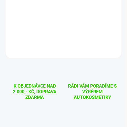
−
+
Přidat do košíku
Ergonomický pěnový aplikátor, který krásně padne do ruky a
usnadní voskování.
DETAILNÍ INFORMACE
ZEPTAT SE
HLÍDAT
K OBJEDNÁVCE NAD
RÁDI VÁM PORADÍME S
2.000,- KČ, DOPRAVA
VÝBĚREM
ZDARMA
AUTOKOSMETIKY