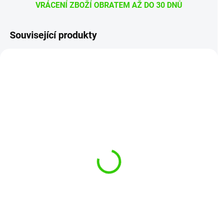
VRÁCENÍ ZBOŽÍ OBRATEM AŽ DO 30 DNŮ
Související produkty
AP01
WS32371
SKLADEM
SKLADEM
(>5 KS)
(3 KS)
Poka Premium
Work Stuff Handy Wax
microfibre applicator
Aplikator
59 Kč
129 Kč
49 Kč bez DPH
107 Kč bez DPH
Do košíku
Do košíku