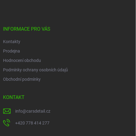
á
p
a
t
í
INFORMACE PRO VÁS
Kontakty
Prodejna
Hodnocení obchodu
Podmínky ochrany osobních údajů
Obchodní podmínky
KONTAKT
info
@
carsdetail.cz
+420 778 414 277