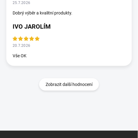
25.7.2026
Dobrý výběr a kvalitní produkty.
IVO JAROLÍM
20.7.2026
Vše OK
Zobrazit další hodnocení
Z