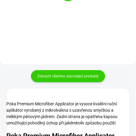
keramické ochrany 1 ks
aplikátor na leštění
159 Kč
79 Kč
131 Kč bez DPH
65 Kč bez DPH
Do košíku
Do košíku
Zobrazit všechny související produkty
Poka Premium Microfiber Applicator je vysoce kvalitní ruční
aplikátor vyrobený z mikrolvákna s uzavřenou smyčkou a
měkkým pěnovým jádrem. Zadní strana je opatřena kapsou
umožňující pohodlný úchop při jakémkoliv způsobu použití.
Poka Premium Microfiber Applicator