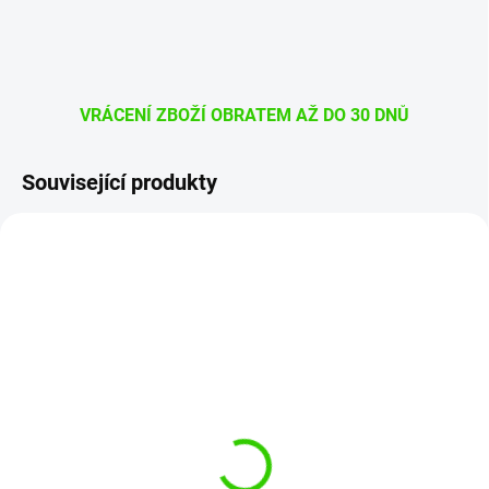
VRÁCENÍ ZBOŽÍ OBRATEM AŽ DO 30 DNŮ
Související produkty
G35071
Z19
SKLADEM
SKLADEM
(3 KS)
(>5 KS)
Gyeon Q2M Coating
Liquid Elements Sponge
Applicator - aplikátor na
Bobb - mikrovláknový