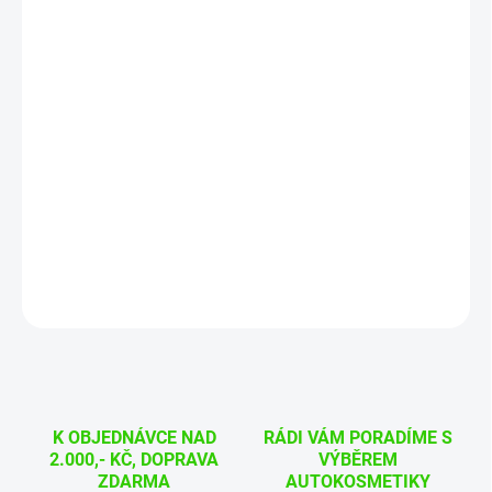
11.8.2026
MOŽNOSTI
DORUČENÍ
−
+
Přidat do košíku
Poka Premium Microfiber Applicator je jemný ruční
mikrovláknový aplikátor vhodný pro aplikaci čístících a
ochranných přípravků.
DETAILNÍ INFORMACE
ZEPTAT SE
HLÍDAT
K OBJEDNÁVCE NAD
RÁDI VÁM PORADÍME S
2.000,- KČ, DOPRAVA
VÝBĚREM
ZDARMA
AUTOKOSMETIKY